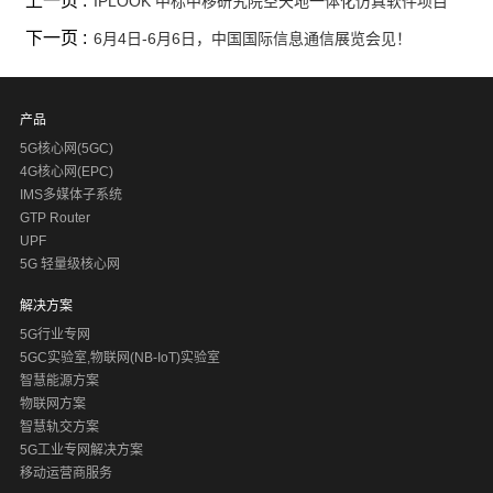
上一页 :
IPLOOK 中标中移研究院空天地一体化仿真软件项目
下一页 :
6月4日-6月6日，中国国际信息通信展览会见！
产品
5G核心网(5GC)
4G核心网(EPC)
IMS多媒体子系统
GTP Router
UPF
5G 轻量级核心网
解决方案
5G行业专网
5GC实验室,物联网(NB-IoT)实验室
智慧能源方案
物联网方案
智慧轨交方案
5G工业专网解决方案
移动运营商服务