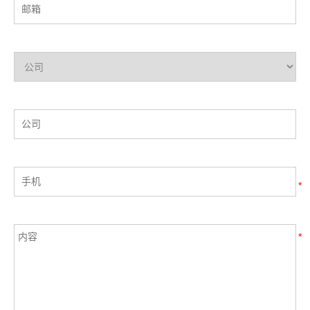
SEPP
SEPP（Security Edge Protection Proxy）是5G核心网络架
构中用于跨网络边界保护的关键安全组件。它主要部署在运
营商之间的边界（即PLMN对接点），负责对通过N32接口
查看更多
进行的信令消息进行加密和完整性保护，确保PLMN之间的
通信安全可靠。
SEPP是5G SBA（Service-Based Architecture）安全机制的
重要组成部分，支持网络间的端到端信令保护，是实现5G漫
游与互联互通的安全基础。
*
*
NEF