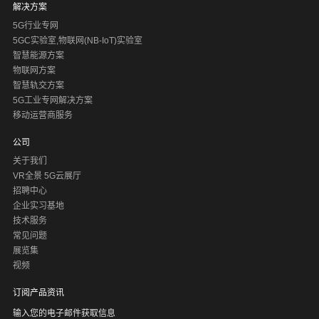
解决方案
能。
5G行业专网
UDM具备存量平滑演进能力。支持ATCA局点平滑演进至5G
5GC实验室,物联网(NB-IoT)实验室
UDM，通过新部署云化UDM，与原ATCA组成混合部署组
智慧能源方案
网，将用户平滑迁移到云化UDM，并保障迁移过程用户数据
物联网方案
完整。
智慧轨交方案
5G工业专网解决方案
移动运营商服务
公司
关于我们
VR全景 5G云展厅
招聘中心
企业实习基地
SMSF
技术服务
SMSF的主要功能是在5G核心网中，通过控制面NAS信令实
常见问题
现传统短信在5G用户设备与外部短信网络之间的路由和协议
展览集
转换。它接收并路由短信消息，查询UDM获取用户订阅数据
查看更多
视频
及服务AMF信息，通过N20接口将短信转发至AMF以基于
NAS信令传递给UE（无需建立用户面数据会话）
订阅产品资讯
输入您的电子邮件获取信息