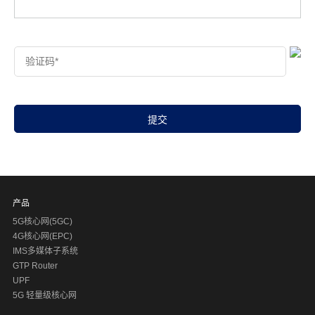
网络开放功能（NEF）,位于 5G 核心网和外部第三方应用功
能体之间（可能也有部分内部 AF），负责管理对外开放网络
数据的，所有的外部应用，想要访问 5G 核心网内部数据，
查看更多
都必须要通过 NEF。
NEF 提供相应的安全保障来保证外部应用到 3GPP 网络的安
全，提供外部应用 QoS 定制能力开放、移动性状态事件订
阅、AF 请求分发等功能。
产品
5G核心网(5GC)
4G核心网(EPC)
IMS多媒体子系统
UDM/AUSF
GTP Router
UDM作为统一数据管理中心，能够为运营商提供2/3/4/5G多
UPF
种组网场景下融合的数据管理，具备高效的用户数据处理能
5G 轻量级核心网
力，简化组网，既能兼容原有业务，又可拓展5G业务，保护
查看更多
了运营商的投资，并且提供了用户网络切换连续无感知的可