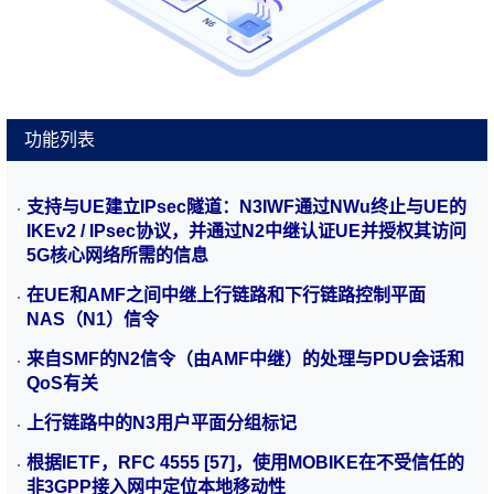
功能列表
支持与UE建立IPsec隧道：N3IWF通过NWu终止与UE的
IKEv2 / IPsec协议，并通过N2中继认证UE并授权其访问
5G核心网络所需的信息
在UE和AMF之间中继上行链路和下行链路控制平面
NAS（N1）信令
PCF
来自SMF的N2信令（由AMF中继）的处理与PDU会话和
PCF（Policy Control Function，策略控制功能）为策略控制
功能实体。支持统一的策略框架并管理网络行为，向网络实
QoS有关
体提供策略规则，访问统一数据仓库（UDR）的订阅信息，
查看更多
PCF只能访问和其相同PLMN的NDR。
上行链路中的N3用户平面分组标记
根据IETF，RFC 4555 [57]，使用MOBIKE在不受信任的
非3GPP接入网中定位本地移动性