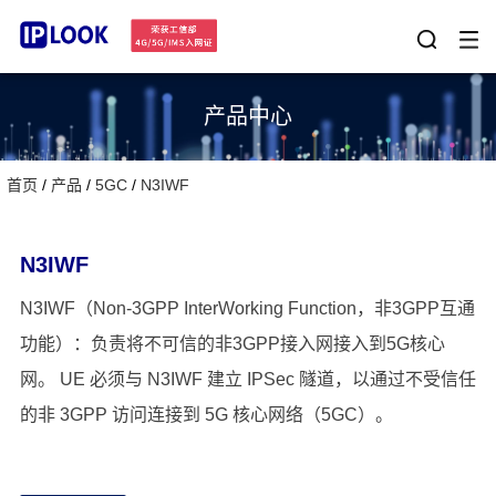
产品中心
5G 轻量级核心网
5G轻量级核心网是一款面向中小型运营商、行业专网及边缘
计算场景打造的高性价比5G核心网解决方案。通过模块化、
首页
/
产品
/
5GC
/
N3IWF
云原生设计，实现快速部署、灵活扩容和低成本运营，帮助
查看更多
客户快速构建商用5G网络。
系统支持AMF、SMF、UPF、AUSF、UDM等核心网功能，
N3IWF
兼容5G SA/NSA架构，并全面适配国产软硬件平台，满足多
样化业务场景及国产化部署需求。
N3IWF（Non-3GPP InterWorking Function，非3GPP互通
IPLOOK荣获工信部5G核心网7大网元入网证
功能）：负责将不可信的非3GPP接入网接入到5G核心
网。 UE 必须与 N3IWF 建立 IPSec 隧道，以通过不受信任
的非 3GPP 访问连接到 5G 核心网络（5GC）。