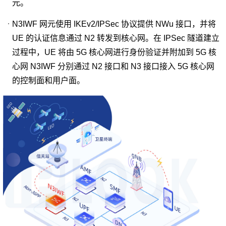
元。
移动网络的传统商业模式已经到达瓶颈，处于增量不增收的
状态。为了激发垂直行业的新模式，增强大众网细分的能
力，我们推出了5G网络切片功能，提供更加完整的隔离、差
N3IWF 网元使用 IKEv2/IPSec 协议提供 NWu 接口，并将
查看更多
异化、高效和友好运营的网络能力。
UE 的认证信息通过 N2 转发到核心网。在 IPSec 隧道建立
网络切片选择功能（NSSF），是SDN/NFV技术应用于5G网
过程中，UE 将由 5G 核心网进行身份验证并附加到 5G 核
络的关键服务。5G 通过网络切片技术选择为 UE 提供服务的
心网 N3IWF 分别通过 N2 接口和 N3 接口接入 5G 核心网
网络切片实例集，将一个物理网络切分为多个逻辑网络实现
一网多用，为用户提供个性化的网络服务。
的控制面和用户面。
NRF
网络仓储功能（NRF），5G 核心网的网络功能之一。支持服
务发现功能，从NF 实例接收NF 发现请求，并将发现的 NF
实例（被发现）的信息提供给另一个 NF 实例。注册信息包
查看更多
括 NF 类型、地址、服务列表等。