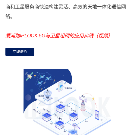
商和卫星服务商快速构建灵活、高效的天地一体化通信网
络。
爱浦路IPLOOK 5G与卫星组网的应用实践（视频）
立即询价
STP
STP（Signal Transfer Point，信号传输点）用于SS7网络。
基于SS7地址字段中包含的信息在互连的节点SEP（信令端
点）之间传输SS7消息。典型的SEP包括服务交换点
查看更多
（SSP）和服务控制点（SCP）。 STP通过信令链路连接到
相邻的SEP和STP。
STP支持通过IP SIGTRAN接口在SS7之间进行任何对任何信
令连接，以实现最大的网络集成灵活性。 STP提供了STP解
决方案所期望的所有标准特性和功能，包括网关筛选和全局
标题翻译，同时还提供了扩展的功能和特性，例如信令网关
和点代码仿真。