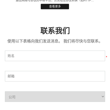
通信网络与协议的中继平台，负责短信协议转换（如HTTP到
SMPP）、跨网路由及流量管理。它打通运营商网络与外部
查看更多
系统（如企业应用、国际运营商），支持验证码、营销通知
等短信服务，兼具安全过滤和负载均衡功能，是短信生态中
实现跨平台交互的核心枢纽。
联系我们
使用以下表格向我们发送消息。 我们将尽快与您联系。
*
USSD
USSD（Unstructured Supplementary Service Data）网元
是移动通信网络中的关键组件，主要用于实现用户与运营商
系统之间的快速交互。它通过GSM网络以会话方式传输数
查看更多
据，支持如*123#这类命令格式，用户无需互联网即可访问
服务。