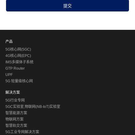
产品
5G核心网(5GC)
4G核心网(EPC)
IMS多媒体子系统
5G MEC边缘云
GTP Router
5G MEC（边缘计算云平台）是一个分布式的开放平台，可
UPF
在网络边缘提供智能化的服务。它支持数据本地分流，并将
5G 轻量级核心网
云计算带到边缘节点，实现云计算服务的下沉，让用户能够
查看更多
享有更高质量的业务体验，帮助垂直行业实现数字化和智能
解决方案
化转型。
5G行业专网
IPLOOK 的 5G SA 核心网结合 5G MEC 技术可运用于运营商
5GC实验室,物联网(NB-IoT)实验室
和行业专网市场。
智慧能源方案
物联网方案
智慧轨交方案
5G工业专网解决方案