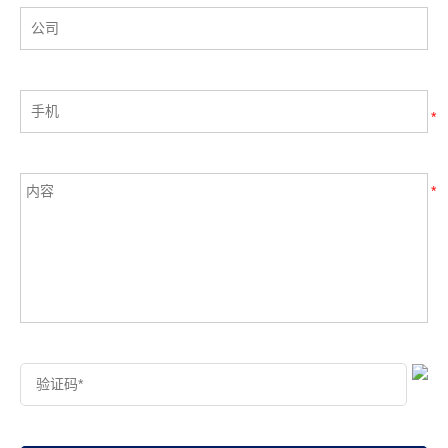
USSD网元作为USSD平台的核心，负责解析、路由和处理
USSD请求，常用于余额查询、套餐订阅、移动支付、银行
服务等场景。与SMS相比，USSD具有响应速度快、实时性
强、无需存储消息等优势，尤其适合对交互性要求高的业
务。
*
*
GTP Router
GTP 是一组移动通信网络协议 ，位于 TCP/IP 或 UDP/IP 等
协议上，主要用于在 GSM 和 UMTS 和 LTE 网络中支持通用
分组无线服务(GPRS)的通讯协议。
查看更多
IPLOOK GTP Router 应用在 PGW 和 GGSN 之间，为各个
移动台建立 GTP 通道，GTP 通道是 GPRS 服务节点 (GSN)
之间的安全通道，两个主机可通过该通道交换数据。