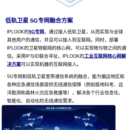
低轨卫星 5G专网融合方案
IPLOOK的
5G专网
，通过接入低轨卫星，从而实现与全球
其他用户的通信，并且可以接入到互联网。同时，部署
DRA
IPLOOK的卫星物联网的核心网，可以实现物与物之间的通
DRA（Diameter Route Agent）是3G或4G（如LTE）网络中
信。采用IP与ID联合寻址，IPLOOK的
工业互联网核心网解
的功能网元，实现Diameter信令消息的汇聚和分发，提供了
网内消息的汇聚功能、网间边界网关功能和特色信令转发功
决方案
可以实现机器的互联网接入。
查看更多
能。其提供实时路由能力，以确保在网络中的正确网元中路
由消息。 DRA由3GPP引入，以解决增加的Diameter信令流
5G专网和低轨卫星宽带通信系统的融合，能为偏远地区和
量和4G LTE网络的复杂性。
各种应急通信场景提供无线通信保障（例如极地科考、远
具有复杂架构和多信令节点的网络需要高级Diameter信令上
洋勘测和森林火灾应急救援等），解决各个行业信息化、
下文路由引擎。选择一个能够进行高级上下文路由的DRA对
管理网络复杂性和利用4G LTE所提供的所有服务至关重要。
智能化、自动化的无线通信需求。