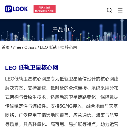
IPLOOK 的 5G SA 核心网结合 5G MEC 技术可运用于运营商
和行业专网市场。
产品中心
首页
/
产品
/
Others
/
LEO 低轨卫星核心网
LEO 低轨卫星核心网
LEO低轨卫星核心网是专为低轨卫星通信设计的核心网络
SMSC
SMSC（短消息服务中心）是移动通信网络中负责短信存
解决方案，支持高速、低时延的全球连接。系统采用分布
储、转发和路由的核心平台。它确保短信在网络中的可靠传
式架构与云原生技术，适应动态卫星链路变化，保障数据
输，可支持点对点短信、广播消息和应用到人（A2P）通
查看更多
信。SMSC具备高并发处理能力、强大的协议兼容性（支持
传输稳定性与连续性。支持5G/4G接入，融合地面与天基
SMPP、SS7等）和灵活的路由策略，广泛适用于运营商、
MVNO及企业短信平台。通过可视化管理界面和实时监控功
网络，广泛应用于偏远地区覆盖、应急通信、海事与航空
能，帮助客户轻松实现高效、安全、稳定的短信业务管理。
等场景。具备轻量化、高可用、易扩展等特点，助力运营