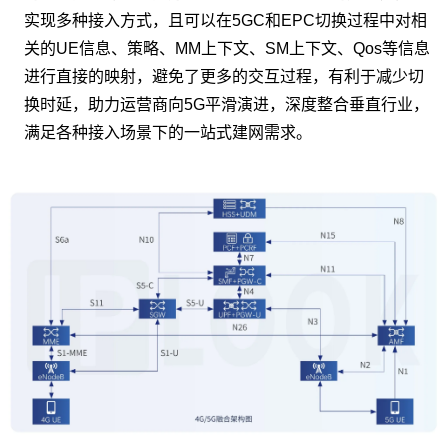
实现多种接入方式，且可以在5GC和EPC切换过程中对相
关的UE信息、策略、MM上下文、SM上下文、Qos等信息
NSSF
进行直接的映射，避免了更多的交互过程，有利于减少切
移动网络的传统商业模式已经到达瓶颈，处于增量不增收的
换时延，助力运营商向5G平滑演进，深度整合垂直行业，
状态。为了激发垂直行业的新模式，增强大众网细分的能
满足各种接入场景下的一站式建网需求。
力，我们推出了5G网络切片功能，提供更加完整的隔离、差
查看更多
异化、高效和友好运营的网络能力。
网络切片选择功能（NSSF），是SDN/NFV技术应用于5G网
络的关键服务。5G 通过网络切片技术选择为 UE 提供服务的
网络切片实例集，将一个物理网络切分为多个逻辑网络实现
一网多用，为用户提供个性化的网络服务。