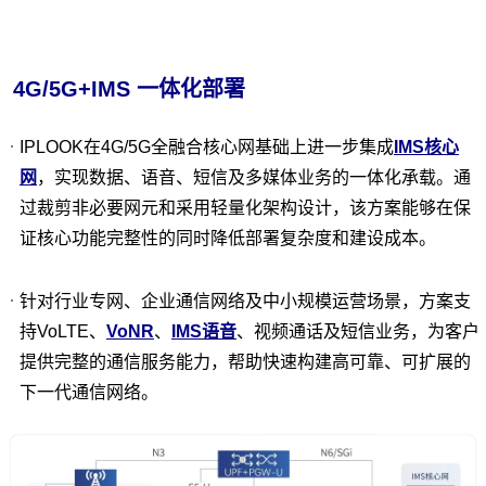
NRF
网络仓储功能（NRF），5G 核心网的网络功能之一。支持服
务发现功能，从NF 实例接收NF 发现请求，并将发现的 NF
实例（被发现）的信息提供给另一个 NF 实例。注册信息包
查看更多
4G/5G+IMS 一体化部署
括 NF 类型、地址、服务列表等。
IPLOOK在4G/5G全融合核心网基础上进一步集成
IMS核心
网
，实现数据、语音、短信及多媒体业务的一体化承载。通
过裁剪非必要网元和采用轻量化架构设计，该方案能够在保
证核心功能完整性的同时降低部署复杂度和建设成本。
针对行业专网、企业通信网络及中小规模运营场景，方案支
持VoLTE、
VoNR
、
IMS语音
、视频通话及短信业务，为客户
提供完整的通信服务能力，帮助快速构建高可靠、可扩展的
下一代通信网络。
PCF
PCF（Policy Control Function，策略控制功能）为策略控制
功能实体。支持统一的策略框架并管理网络行为，向网络实