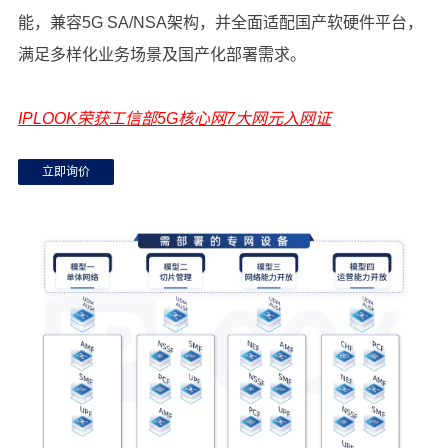
UDM具备存量平滑演进能力。支持ATCA局点平滑演进至5G
能，兼容5G SA/NSA架构，并全面适配国产软硬件平台，
UDM，通过新部署云化UDM，与原ATCA组成混合部署组
满足多样化业务场景及国产化部署需求。
网，将用户平滑迁移到云化UDM，并保障迁移过程用户数据
完整。
IPLOOK荣获工信部5G核心网7大网元入网证
立即询价
SMSF
SMSF的主要功能是在5G核心网中，通过控制面NAS信令实
现传统短信在5G用户设备与外部短信网络之间的路由和协议
转换。它接收并路由短信消息，查询UDM获取用户订阅数据
查看更多
及服务AMF信息，通过N20接口将短信转发至AMF以基于
NAS信令传递给UE（无需建立用户面数据会话）