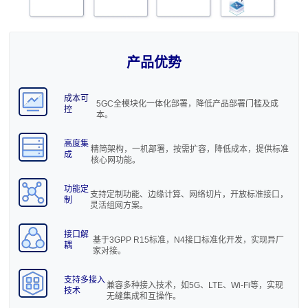
产品优势
成本可
5GC全模块化一体化部署，降低产品部署门槛及成
控
本。
UPF
高度集
精简架构，一机部署，按需扩容，降低成本，提供标准
成
UPF(User Plane Function), 用户数据面功能实体， 是 5GC
核心网功能。
核心网中负责 用户数据报文处理的单元，支持 GTP-U/C 与
PFCP 等协议接口与 5GC 其他网元通信。
查看更多
功能定
支持定制功能、边缘计算、网络切片，开放标准接口，
制
灵活组网方案。
随着 5G 的商用推进，4K/8K 高清视频、云游戏、远程驾驶、
工业控制等 eMBB/URLLC 应用需求也日趋紧迫，它们对网
络提出了超低时延、超大带宽的要求。而这些性能需求
接口解
基于3GPP R15标准，N4接口标准化开发，实现异厂
与 UPF 紧密相关，需要 UPF 提供高效的数据处理和转发。
耦
家对接。
支持多接入
兼容多种接入技术，如5G、LTE、Wi-Fi等，实现
技术
无缝集成和互操作。