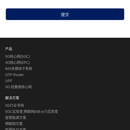
NEF
网络开放功能（NEF）,位于 5G 核心网和外部第三方应用功
能体之间（可能也有部分内部 AF），负责管理对外开放网络
数据的，所有的外部应用，想要访问 5G 核心网内部数据，
查看更多
都必须要通过 NEF。
产品
NEF 提供相应的安全保障来保证外部应用到 3GPP 网络的安
5G核心网(5GC)
全，提供外部应用 QoS 定制能力开放、移动性状态事件订
4G核心网(EPC)
阅、AF 请求分发等功能。
IMS多媒体子系统
GTP Router
UPF
5G 轻量级核心网
解决方案
5G行业专网
5GC实验室,物联网(NB-IoT)实验室
智慧能源方案
物联网方案