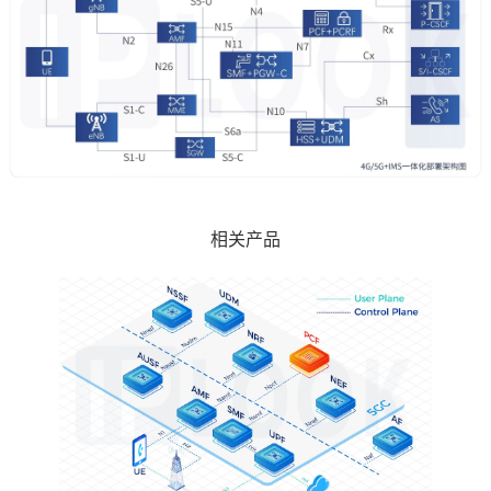
体提供策略规则，访问统一数据仓库（UDR）的订阅信息，
查看更多
PCF只能访问和其相同PLMN的NDR。
相关产品
SMF
SMF，Session Management Function，会话管理功能，负
责处理用户的业务，能够当作是 MME 承载管理部分以及
SGW 和 PGW 的控制面功能的组合。
查看更多
5GC SMF 相当于 4G MME 会话管理功能和 SGW-C / PGW-
C缓存。