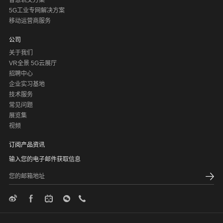
智慧轨交方案
UDM/AUSF
5G工业专网解决方案
UDM作为统一数据管理中心，能够为运营商提供2/3/4/5G多
移动运营商服务
种组网场景下融合的数据管理，具备高效的用户数据处理能
力，简化组网，既能兼容原有业务，又可拓展5G业务，保护
查看更多
公司
了运营商的投资，并且提供了用户网络切换连续无感知的可
能。
关于我们
VR全景 5G云展厅
UDM具备存量平滑演进能力。支持ATCA局点平滑演进至5G
招聘中心
UDM，通过新部署云化UDM，与原ATCA组成混合部署组
企业实习基地
网，将用户平滑迁移到云化UDM，并保障迁移过程用户数据
技术服务
完整。
常见问题
展览集
视频
订阅产品资讯
输入您的电子邮件获取信息
SMSF
SMSF的主要功能是在5G核心网中，通过控制面NAS信令实
现传统短信在5G用户设备与外部短信网络之间的路由和协议