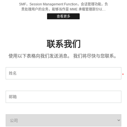
联系我们
使用以下表格向我们发送消息。 我们将尽快与您联系。
BSF
BSF 的主要功能是作为 PDU 会话和 AF 之间的绑定中间件，
确保在多个可单独寻址的
PCF/NEF/AF/MBSF/NWDAF/TSCTSF 部署中，可以通过
*
查看更多
BSF查询到某个 PDU 会话的会话信息，从而支持策略控制和
会话管理。