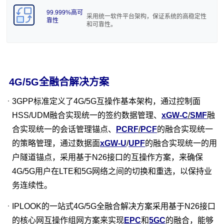
99.999%高可
采用统一软件平台架构，保证系统的高稳定性
靠性
和可靠性。
N3IWF
4G/5G全融合解决方案
N3IWF（Non-3GPP InterWorking Function，非3GPP互通
功能）：负责将不可信的非3GPP接入网接入到5G核心网。
UE 必须与 N3IWF 建立 IPSec 隧道，以通过不受信任的非
3GPP标准定义了4G/5G互操作基本架构，通过控制面
查看更多
3GPP 访问连接到 5G 核心网络（5GC）。
HSS/UDM融合实现统一的签约数据管理、
xGW-C
/
SMF
融
合实现统一的会话管理锚点、
PCRF
/
PCF
的融合实现统一
的策略管理，通过数据面
xGW-U
/
UPF
的融合实现统一的用
户隧道锚点，采用基于N26接口的互操作方案，来确保
4G/5G用户在LTE和5G网络之间的切换和重选，以保持业
务连续性。
IPLOOK的一站式4G/5G全融合解决方案采用基于N26接口
的核心网互操作组网方案来实现
EPC
和
5GC
的融合，能够