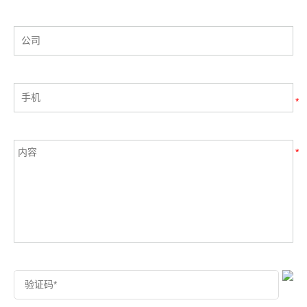
SEPP
*
SEPP（Security Edge Protection Proxy）是5G核心网络架
构中用于跨网络边界保护的关键安全组件。它主要部署在运
营商之间的边界（即PLMN对接点），负责对通过N32接口
查看更多
进行的信令消息进行加密和完整性保护，确保PLMN之间的
*
通信安全可靠。
SEPP是5G SBA（Service-Based Architecture）安全机制的
重要组成部分，支持网络间的端到端信令保护，是实现5G漫
游与互联互通的安全基础。