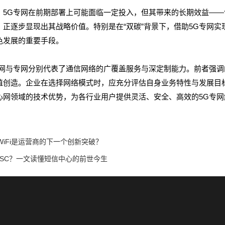
，5G专网在前期部署上可能面临一定投入，但其带来的长期效益—
，正逐步显现出其战略价值。特别是在“双碳”背景下，借助5G专网
色发展的重要手段。
公网与专网分别代表了通信网络的广覆盖服务与深定制能力。前者强
值创造。企业在选择网络模式时，应充分评估自身业务特性与发展目标
心网领域的技术优势，为各行业用户提供灵活、安全、高效的5G专
WiFi是运营商的下一个创新突破？
MSC？一文读懂短信中心的前世今生