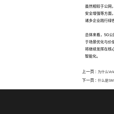
虽然相较于公网
安全增强等方面
诸多企业践行绿
总体来看，5G
于场景优化与价
将继续发挥在核
智能化。
上一页 :
为什么Vo
下一页 :
什么是S