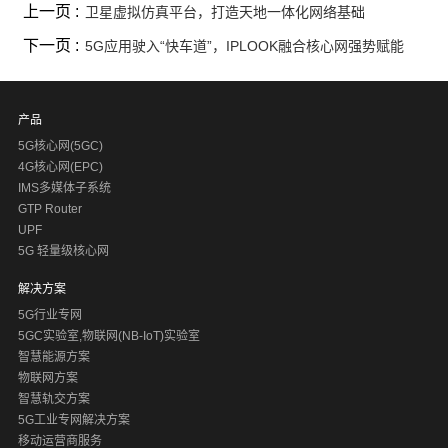
上一页 :
卫星虚拟仿真平台，打造天地一体化网络基础
下一页 :
5G应用驶入“快车道”，IPLOOK融合核心网强势赋能
产品
5G核心网(5GC)
4G核心网(EPC)
IMS多媒体子系统
GTP Router
UPF
5G 轻量级核心网
解决方案
5G行业专网
5GC实验室,物联网(NB-IoT)实验室
智慧能源方案
物联网方案
智慧轨交方案
5G工业专网解决方案
移动运营商服务