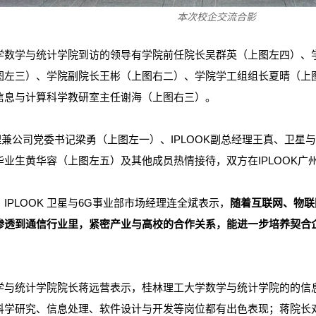
本次校企交流合影
学
数学与统计学院
到
访
的领导有学院前任院长吴群英（上图左四）、
图左三）、学院副院长王彬（上图右二）、学院学工组组长夏晴（上
信息与计算科学教研室主任谢海（上图右三）。
理兼公司党委书记
梁勇（上图左一）
、
IPLOOK副总经理王真、
卫星与
毕业生黄华容（上图左五）及其他成员
热情接待，双方在IPLOOK
IPLOOK 卫星与6G事业部市场经理
连全斌表示，
随着互联网、物联
渗透到通信行业里，紧密产业与高校的合作关系，能进一步培养契合
学与统计学院院长蒋远营表示，
桂林理工大学
数学与统计
学院的的
信
科学研究、信息处理、软件设计与开发等岗位都有出色表现；
蒋
院长