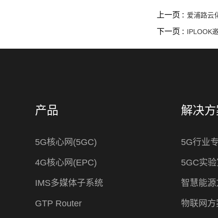
上一页 :
爱浦路云
下一页 :
IPLOO
产品
解决方
5G核心网(5GC)
5G行业
4G核心网(EPC)
5GC实验
IMS多媒体子系统
智慧能源
GTP Router
物联网方