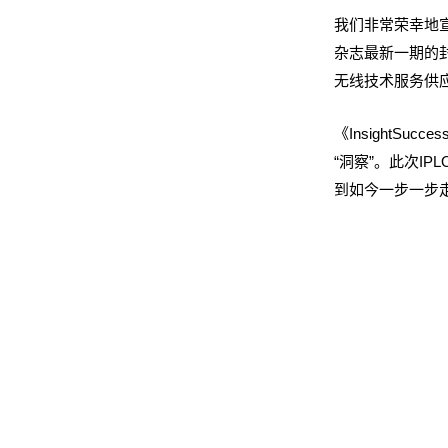
我们非常荣幸地宣
杂志最新一期的封面。本期
无线技术服务供应
《InsightS
“洞察”。此次I
到如今一步一步