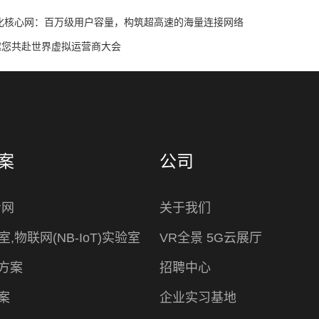
化核心网：百万级用户容量，构筑超高速的海量连接网络
K邀您共赴世界虚拟运营商大会
案
公司
专网
关于我们
室,物联网(NB-IoT)实验室
VR全景 5G云展厅
方案
招聘中心
案
企业实习基地