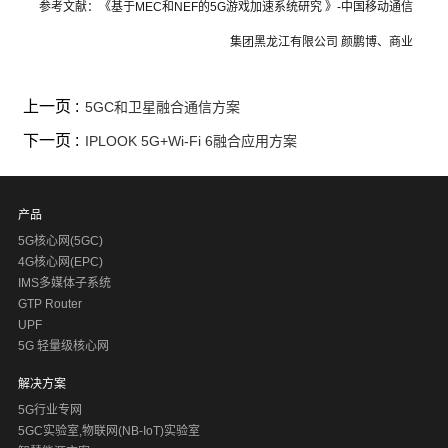
参考文献：《基于
MEC和NEF的5G游戏加速系统研究 》-中国移动通信
集团黑龙江有限公司 颜鹏博、商业
上一页 :
5GC和卫星融合通信方案
下一页 :
IPLOOK 5G+Wi-Fi 6融合应用方案
产品
5G核心网(5GC)
4G核心网(EPC)
IMS多媒体子系统
GTP Router
UPF
5G 轻量级核心网
解决方案
5G行业专网
5GC实验室,物联网(NB-IoT)实验室